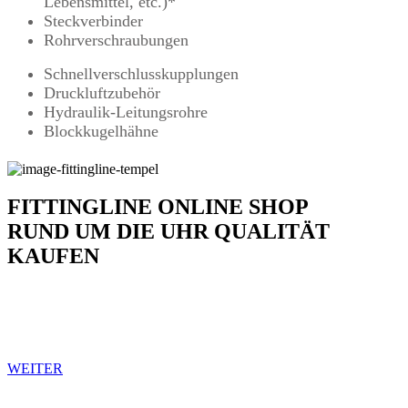
Lebensmittel, etc.)*
Steckverbinder
Rohrverschraubungen
Schnellverschlusskupplungen
Druckluftzubehör
Hydraulik-Leitungsrohre
Blockkugelhähne
FITTINGLINE ONLINE SHOP
RUND UM DIE UHR QUALITÄT
KAUFEN
Unser fittingline-tempel.de Online-Shop hält für Sie mehr
als 300.000 Produkte aus den Bereichen Pneumatik und
Hydraulik und Werkstattbedarf bereit.
WEITER