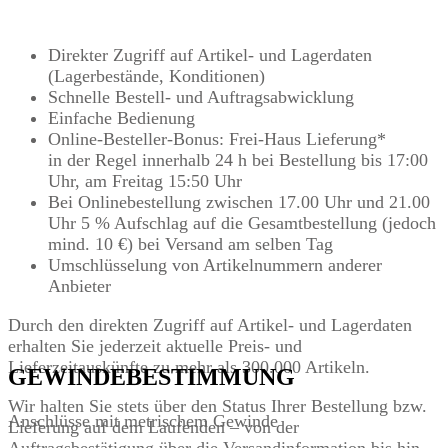
Direkter Zugriff auf Artikel- und Lagerdaten
(Lagerbestände, Konditionen)
Schnelle Bestell- und Auftragsabwicklung
Einfache Bedienung
Online-Besteller-Bonus: Frei-Haus Lieferung*
in der Regel innerhalb 24 h bei Bestellung bis 17:00
Uhr, am Freitag 15:50 Uhr
Bei Onlinebestellung zwischen 17.00 Uhr und 21.00
Uhr 5 % Aufschlag auf die Gesamtbestellung (jedoch
mind. 10 €) bei Versand am selben Tag
Umschlüsselung von Artikelnummern anderer
Anbieter
Durch den direkten Zugriff auf Artikel- und Lagerdaten
erhalten Sie jederzeit aktuelle Preis- und
Lieferzeitauskünfte zu mehr als 300.000 Artikeln.
GEWINDEBESTIMMUNG
Wir halten Sie stets über den Status Ihrer Bestellung bzw.
Anschlüsse mit metrischem Gewinde
Lieferung auf dem Laufenden – von der
Auftragsbestätigung über die Versandinformation bis hin