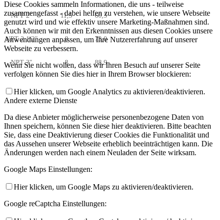
Diese Cookies sammeln Informationen, die uns - teilweise
zusammengefasst - dabei helfen zu verstehen, wie unsere Webseite
NPT 2″
11,5
60,3
genutzt wird und wie effektiv unsere Marketing-Maßnahmen sind.
Auch können wir mit den Erkenntnissen aus diesen Cookies unsere
Anwendungen anpassen, um Ihre Nutzererfahrung auf unserer
NPT 2 1/2″
8
73,0
Webseite zu verbessern.
NPT 3″
8
88,9
Wenn Sie nicht wollen, dass wir Ihren Besuch auf unserer Seite
verfolgen können Sie dies hier in Ihrem Browser blockieren:
Hier klicken, um Google Analytics zu aktivieren/deaktivieren.
Andere externe Dienste
Da diese Anbieter möglicherweise personenbezogene Daten von
Ihnen speichern, können Sie diese hier deaktivieren. Bitte beachten
Sie, dass eine Deaktivierung dieser Cookies die Funktionalität und
das Aussehen unserer Webseite erheblich beeinträchtigen kann. Die
Änderungen werden nach einem Neuladen der Seite wirksam.
Google Maps Einstellungen:
Hier klicken, um Google Maps zu aktivieren/deaktivieren.
Google reCaptcha Einstellungen: