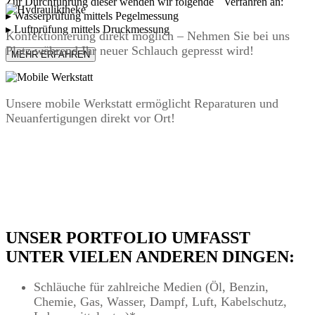
Zur Durchführung dieser wenden wir folgende Verfahren an:
▸ Wasserprüfung mittels Pegelmessung
▸ Luftprüfung mittels Druckmessung
Konfektionierung direkt möglich – Nehmen Sie bei uns
Platz während Ihr neuer Schlauch gepresst wird!
MEHR ERFAHREN
Unsere mobile Werkstatt ermöglicht Reparaturen und
Neuanfertigungen direkt vor Ort!
UNSER
PORTFOLIO
UMFASST
UNTER
VIELEN
ANDEREN DINGEN:
Schläuche für zahlreiche Medien (Öl, Benzin,
Chemie, Gas, Wasser, Dampf, Luft, Kabelschutz,