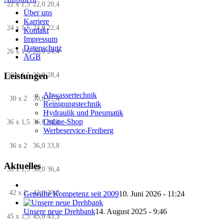
22 x 1,5
22,0
20,4
Über uns
Karriere
24 x 1,5
24,0
22,4
Kontakt
Impressum
Datenschutz
26 x 1,5
26,0
24,4
AGB
Leistungen
30 x 1,5
30,0
28,4
Abwassertechnik
30 x 2
30,0
27,4
Reinigungstechnik
Hydraulik und Pneumatik
Online-Shop
36 x 1,5
36,0
34,4
Werbeservice-Freiberg
36 x 2
36,0
33,8
Aktuelles
38 x 1,5
38,0
36,4
42 x 2
42,0
39,8
Geprüfte Kompetenz seit 2009
10. Juni 2026 - 11:24
Unsere neue Drehbank
14. August 2025 - 9:46
45 x 1,5
45,0
43,3