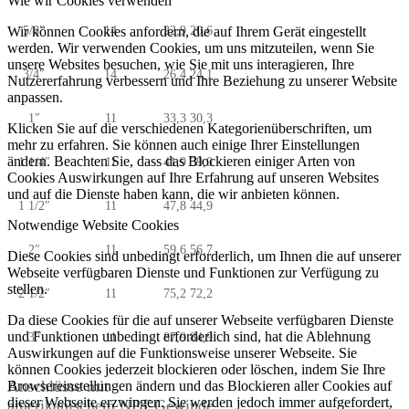
Wie wir Cookies verwenden
Wir können Cookies anfordern, die auf Ihrem Gerät eingestellt
5/8″
14
22,9
20,6
werden. Wir verwenden Cookies, um uns mitzuteilen, wenn Sie
unsere Websites besuchen, wie Sie mit uns interagieren, Ihre
3/4″
14
26,4
24,1
Nutzererfahrung verbessern und Ihre Beziehung zu unserer Website
anpassen.
1″
11
33,3
30,3
Klicken Sie auf die verschiedenen Kategorienüberschriften, um
mehr zu erfahren. Sie können auch einige Ihrer Einstellungen
ändern. Beachten Sie, dass das Blockieren einiger Arten von
1 1/4″
11
41,9
39,0
Cookies Auswirkungen auf Ihre Erfahrung auf unseren Websites
und auf die Dienste haben kann, die wir anbieten können.
1 1/2″
11
47,8
44,9
Notwendige Website Cookies
2″
11
59,6
56,7
Diese Cookies sind unbedingt erforderlich, um Ihnen die auf unserer
Webseite verfügbaren Dienste und Funktionen zur Verfügung zu
stellen.
2 1/2″
11
75,2
72,2
Da diese Cookies für die auf unserer Webseite verfügbaren Dienste
und Funktionen unbedingt erforderlich sind, hat die Ablehnung
3″
11
87,9
84,9
Auswirkungen auf die Funktionsweise unserer Webseite. Sie
können Cookies jederzeit blockieren oder löschen, indem Sie Ihre
Anschlüsse mit
Browsereinstellungen ändern und das Blockieren aller Cookies auf
dieser Webseite erzwingen. Sie werden jedoch immer aufgefordert,
amerikanischem NPT-Gewinde