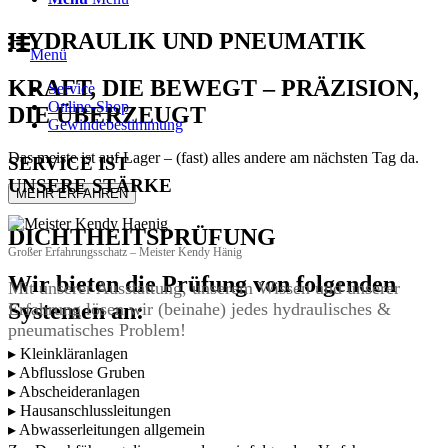
HYDRAULIK UND PNEUMATIK
Menü
KRAFT, DIE BEWEGT – PRÄZISION,
Service
Online-Shop
DIE ÜBERZEUGT
Gewindebestimmung
Das meiste ist auf Lager – (fast) alles andere am nächsten Tag da.
SERVICE
IST
UNSERE STÄRKE
MEHR ERFAHREN
DICHTHEITSPRÜFUNG
Großer Erfahrungsschatz – Meister Kendy Hänig
Wir bieten die Prüfung von folgenden
Mit unserer Ausstattung, unserem Wissen und unserer
Systemen an:
Erfahrung lösen wir (beinahe) jedes hydraulisches &
pneumatisches Problem!
▸ Kleinkläranlagen
▸ Abflusslose Gruben
▸ Abscheideranlagen
▸ Hausanschlussleitungen
▸ Abwasserleitungen allgemein