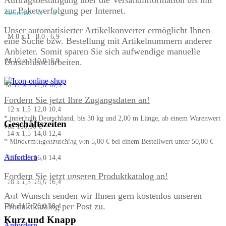
zur Paketverfolgung per Internet.
Nennmaß
D
d
Unser automatisierter Artikelkonverter ermöglicht Ihnen
M 8 x 1
8,0
6,9
eine Suche bzw. Bestellung mit Artikelnummern anderer
Anbieter. Somit sparen Sie sich aufwendige manuelle
Umschlüsselarbeiten.
M 10 x 1
10,0
8,9
M 12 x 1
12,0
10,9
Fordern Sie jetzt Ihre Zugangsdaten an!
12 x 1,5
12,0
10,4
* innerhalb Deutschland, bis 30 kg und 2,00 m Länge, ab einem Warenwert
Geschäftszeiten
von 100,00 €
14 x 1,5
14,0
12,4
* Mindermengenzuschlag von 5,00 € bei einem Bestellwert unter 50,00 €
Mo. – Do. 07:00 – 16:00 Uhr
Fr. 07:00 – 15:30 Uhr
Anfordern
16 x 1,5
16,0
14,4
Telefon: +49 (0) 3731 3049 0
Fordern Sie jetzt unseren Produktkatalog an!
Telefax: +49 (0) 3731 3049 90
18 x 1,5
18,0
16,4
Auf Wunsch senden wir Ihnen gern kostenlos unseren
E-Mail: post@tempel.de
Produktkatalog per Post zu.
20 x 1,5
20,0
18,4
Kurz und Knapp
Anfordern