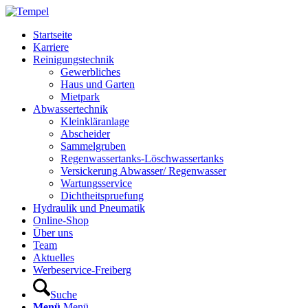
Startseite
Karriere
Reinigungstechnik
Gewerbliches
Haus und Garten
Mietpark
Abwassertechnik
Kleinkläranlage
Abscheider
Sammelgruben
Regenwassertanks-Löschwassertanks
Versickerung Abwasser/ Regenwasser
Wartungsservice
Dichtheitspruefung
Hydraulik und Pneumatik
Online-Shop
Über uns
Team
Aktuelles
Werbeservice-Freiberg
Suche
Menü
Menü