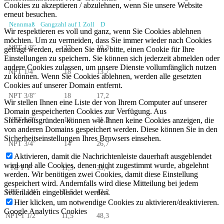
Cookies zu akzeptieren / abzulehnen, wenn Sie unsere Website
erneut besuchen.
Nennmaß
Gangzahl auf 1 Zoll
D
Wir respektieren es voll und ganz, wenn Sie Cookies ablehnen
möchten. Um zu vermeiden, dass Sie immer wieder nach Cookies
NPT 1/8″
27
10,3
gefragt werden, erlauben Sie uns bitte, einen Cookie für Ihre
Einstellungen zu speichern. Sie können sich jederzeit abmelden oder
andere Cookies zulassen, um unsere Dienste vollumfänglich nutzen
NPT 1/4″
18
13,7
zu können. Wenn Sie Cookies ablehnen, werden alle gesetzten
Cookies auf unserer Domain entfernt.
NPT 3/8″
18
17,2
Wir stellen Ihnen eine Liste der von Ihrem Computer auf unserer
Domain gespeicherten Cookies zur Verfügung. Aus
Sicherheitsgründen können wie Ihnen keine Cookies anzeigen, die
NPT 1/2″
14
21,3
von anderen Domains gespeichert werden. Diese können Sie in den
Sicherheitseinstellungen Ihres Browsers einsehen.
NPT 3/4″
14
26,7
Aktivieren, damit die Nachrichtenleiste dauerhaft ausgeblendet
wird und alle Cookies, denen nicht zugestimmt wurde, abgelehnt
NPT 1″
11,5
33,4
werden. Wir benötigen zwei Cookies, damit diese Einstellung
gespeichert wird. Andernfalls wird diese Mitteilung bei jedem
Seitenladen eingeblendet werden.
NPT 1 1/4″
11,5
42,2
Hier klicken, um notwendige Cookies zu aktivieren/deaktivieren.
Google Analytics Cookies
NPT 1 1/2″
11,5
48,3