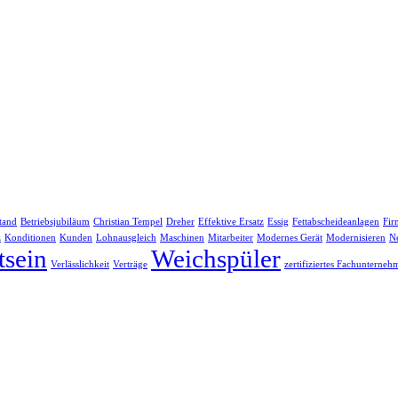
tand
Betriebsjubiläum
Christian Tempel
Dreher
Effektive Ersatz
Essig
Fettabscheideanlagen
Fir
z
Konditionen
Kunden
Lohnausgleich
Maschinen
Mitarbeiter
Modernes Gerät
Modernisieren
N
sein
Weichspüler
Verlässlichkeit
Verträge
zertifiziertes Fachunterneh