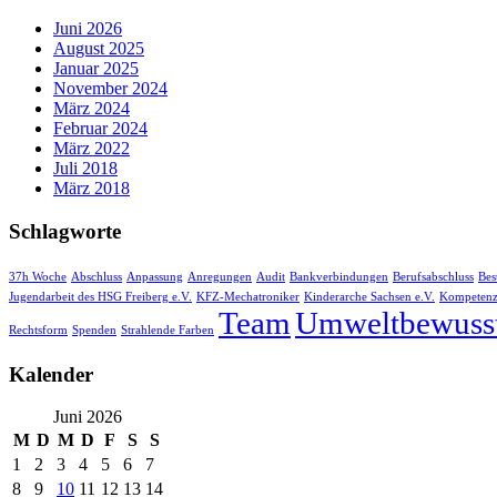
Juni 2026
August 2025
Januar 2025
November 2024
März 2024
Februar 2024
März 2022
Juli 2018
März 2018
Schlagworte
37h Woche
Abschluss
Anpassung
Anregungen
Audit
Bankverbindungen
Berufsabschluss
Bes
Jugendarbeit des HSG Freiberg e.V.
KFZ-Mechatroniker
Kinderarche Sachsen e.V.
Kompeten
Team
Umweltbewusst
Rechtsform
Spenden
Strahlende Farben
Kalender
Juni 2026
M
D
M
D
F
S
S
1
2
3
4
5
6
7
8
9
10
11
12
13
14