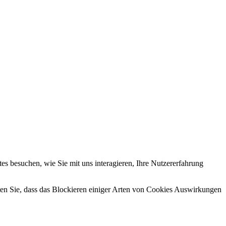
nd Ihnen ein großartiges Website-Erlebnis zu bieten. Für weitere
ungen.
cken und Ihren Rechten, insbesondere dem Widerrufsrecht, finden Sie
s besuchen, wie Sie mit uns interagieren, Ihre Nutzererfahrung
hten Sie, dass das Blockieren einiger Arten von Cookies Auswirkungen