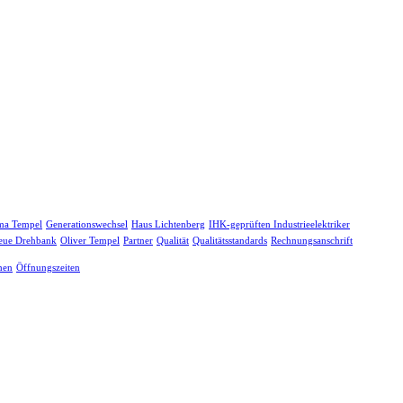
ma Tempel
Generationswechsel
Haus Lichtenberg
IHK-geprüften Industrieelektriker
eue Drehbank
Oliver Tempel
Partner
Qualität
Qualitätsstandards
Rechnungsanschrift
men
Öffnungszeiten