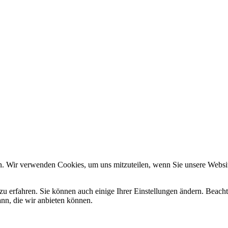
Wir verwenden Cookies
um unsere Website zu verbessern, personalisierte Inhalte anzuzeigen u
mationen zu den von uns verwendeten Cookies öffnen Sie die Einstell
en Sie in unserem
Impressum
. Informationen zu den Verarbeitungszwe
in unserer
Datenschutzerklärung
.
n. Wir verwenden Cookies, um uns mitzuteilen, wenn Sie unsere Website
zu erfahren. Sie können auch einige Ihrer Einstellungen ändern. Beac
ann, die wir anbieten können.