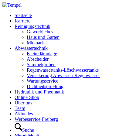
Startseite
Karriere
Reinigungstechnik
Gewerbliches
Haus und Garten
Mietpark
Abwassertechnik
Kleinkläranlage
Abscheider
Sammelgruben
Regenwassertanks-Löschwassertanks
Versickerung Abwasser/ Regenwasser
Wartungsservice
Dichtheitspruefung
Hydraulik und Pneumatik
Online-Shop
Über uns
Team
Aktuelles
Werbeservice-Freiberg
Suche
Menü
Menü