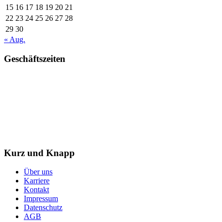
15
16
17
18
19
20
21
22
23
24
25
26
27
28
29
30
« Aug.
Geschäftszeiten
Mo. – Do. 07:00 – 16:00 Uhr
Fr. 07:00 – 15:30 Uhr
Telefon: +49 (0) 3731 3049 0
Telefax: +49 (0) 3731 3049 90
E-Mail: post@tempel.de
Kurz und Knapp
Über uns
Karriere
Kontakt
Impressum
Datenschutz
AGB