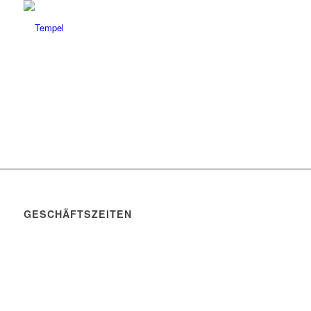
GESCHÄFTSZEITEN
Mo. – Do. 07:00 – 16:00 Uhr
Fr. 07:00 – 15:30 Uhr
Telefon: +49 (0) 3731 3049 0
Telefax: +49 (0) 3731 3049 90