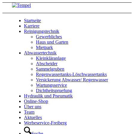
Startseite
Karriere
Reinigungstechnik
Gewerbliches
Haus und Garten
Mietpark
Abwassertechnik
Kleinkläranlage
Abscheider
Sammelgruben
Regenwassertanks-Löschwassertanks
Versickerung Abwasser/ Regenwasser
Wartungsservice
Dichtheitspruefung
Hydraulik und Pneumatik
Online-Shop
Über uns
Team
Aktuelles
Werbeservice-Freiberg
Suche