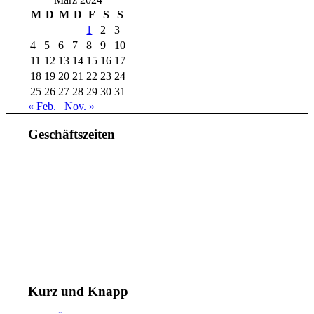
M
D
M
D
F
S
S
1
2
3
4
5
6
7
8
9
10
11
12
13
14
15
16
17
18
19
20
21
22
23
24
25
26
27
28
29
30
31
« Feb.
Nov. »
Geschäftszeiten
Mo. – Do. 07:00 – 16:00 Uhr
Fr. 07:00 – 15:30 Uhr
Telefon: +49 (0) 3731 3049 0
Telefax: +49 (0) 3731 3049 90
E-Mail: post@tempel.de
Kurz und Knapp