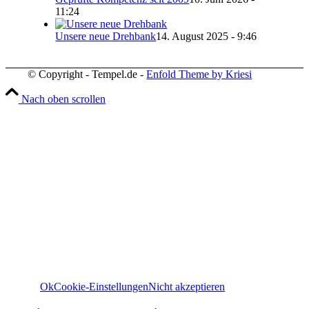
11:24
Unsere neue Drehbank
14. August 2025 - 9:46
© Copyright - Tempel.de -
Enfold Theme by Kriesi
Nach oben scrollen
Wir verwenden Cookies
Wir können diese zur Analyse unserer Besucherdaten platzie
unsere Website zu verbessern, personalisierte Inhalte anzuz
und Ihnen ein großartiges Website-Erlebnis zu bieten. Für w
Informationen zu den von uns verwendeten Cookies öffnen S
Einstellungen.
Weitere Informationen zu den Verantwortlichen dieser Web
finden Sie in unserem
Impressum
. Informationen zu de
Verarbeitungszwecken und Ihren Rechten, insbesondere 
Widerrufsrecht, finden Sie in unserer
Datenschutzerklär
Ok
Cookie-Einstellungen
Nicht akzeptieren