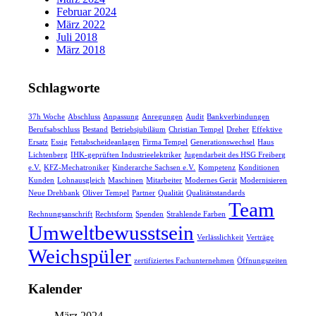
Februar 2024
März 2022
Juli 2018
März 2018
Schlagworte
37h Woche
Abschluss
Anpassung
Anregungen
Audit
Bankverbindungen
Berufsabschluss
Bestand
Betriebsjubiläum
Christian Tempel
Dreher
Effektive
Ersatz
Essig
Fettabscheideanlagen
Firma Tempel
Generationswechsel
Haus
Lichtenberg
IHK-geprüften Industrieelektriker
Jugendarbeit des HSG Freiberg
e.V.
KFZ-Mechatroniker
Kinderarche Sachsen e.V.
Kompetenz
Konditionen
Kunden
Lohnausgleich
Maschinen
Mitarbeiter
Modernes Gerät
Modernisieren
Neue Drehbank
Oliver Tempel
Partner
Qualität
Qualitätsstandards
Team
Rechnungsanschrift
Rechtsform
Spenden
Strahlende Farben
Umweltbewusstsein
Verlässlichkeit
Verträge
Weichspüler
zertifiziertes Fachunternehmen
Öffnungszeiten
Kalender
März 2024