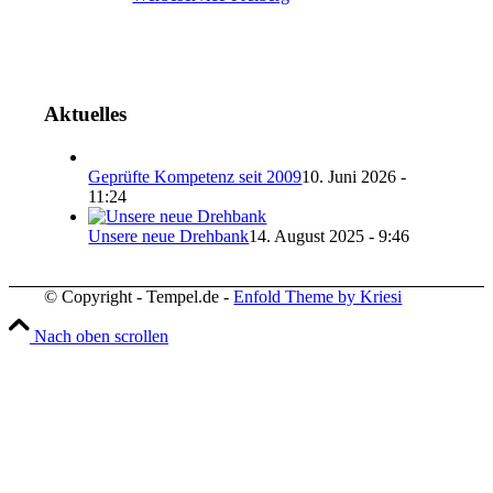
Aktuelles
Geprüfte Kompetenz seit 2009
10. Juni 2026 -
11:24
Unsere neue Drehbank
14. August 2025 - 9:46
© Copyright - Tempel.de -
Enfold Theme by Kriesi
Nach oben scrollen
Wir verwenden Cookies
Wir können diese zur Analyse unserer Besucherdaten platzie
unsere Website zu verbessern, personalisierte Inhalte anzuz
und Ihnen ein großartiges Website-Erlebnis zu bieten. Für w
Informationen zu den von uns verwendeten Cookies öffnen S
Einstellungen.