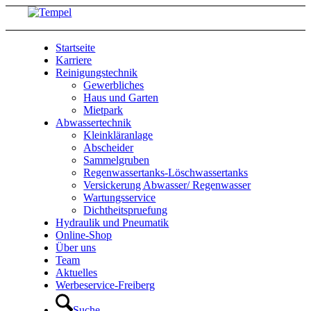
Startseite
Karriere
Reinigungstechnik
Gewerbliches
Haus und Garten
Mietpark
Abwassertechnik
Kleinkläranlage
Abscheider
Sammelgruben
Regenwassertanks-Löschwassertanks
Versickerung Abwasser/ Regenwasser
Wartungsservice
Dichtheitspruefung
Hydraulik und Pneumatik
Online-Shop
Über uns
Team
Aktuelles
Werbeservice-Freiberg
Suche