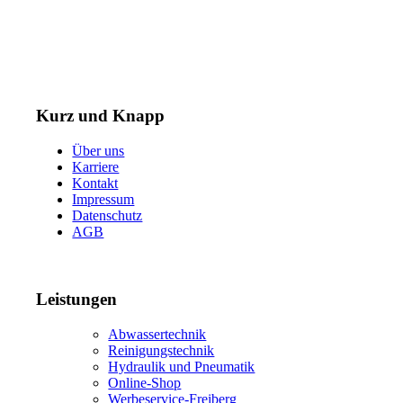
Telefax: +49 (0) 3731 3049 90
E-Mail: post@tempel.de
Kurz und Knapp
Über uns
Karriere
Kontakt
Impressum
Datenschutz
AGB
Leistungen
Abwassertechnik
Reinigungstechnik
Hydraulik und Pneumatik
Online-Shop
Werbeservice-Freiberg