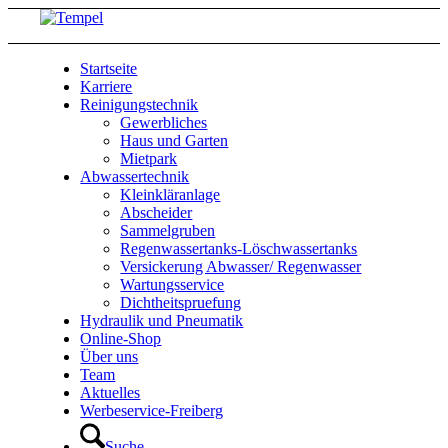
Startseite
Karriere
Reinigungstechnik
Gewerbliches
Haus und Garten
Mietpark
Abwassertechnik
Kleinkläranlage
Abscheider
Sammelgruben
Regenwassertanks-Löschwassertanks
Versickerung Abwasser/ Regenwasser
Wartungsservice
Dichtheitspruefung
Hydraulik und Pneumatik
Online-Shop
Über uns
Team
Aktuelles
Werbeservice-Freiberg
Suche