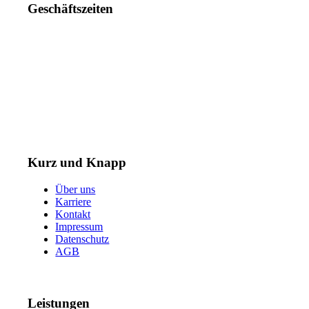
Geschäftszeiten
Mo. – Do. 07:00 – 16:00 Uhr
Fr. 07:00 – 15:30 Uhr
Telefon: +49 (0) 3731 3049 0
Telefax: +49 (0) 3731 3049 90
E-Mail: post@tempel.de
Kurz und Knapp
Über uns
Karriere
Kontakt
Impressum
Datenschutz
AGB
Leistungen