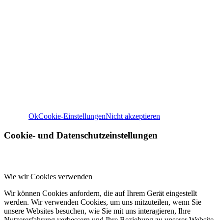
Wir verwenden Cookies
Wir können diese zur Analyse unserer Besucherdaten platzie
unsere Website zu verbessern, personalisierte Inhalte anzuz
und Ihnen ein großartiges Website-Erlebnis zu bieten. Für w
Informationen zu den von uns verwendeten Cookies öffnen S
Einstellungen.
Weitere Informationen zu den Verantwortlichen dieser Web
finden Sie in unserem
Impressum
. Informationen zu de
Verarbeitungszwecken und Ihren Rechten, insbesondere 
Widerrufsrecht, finden Sie in unserer
Datenschutzerklär
Ok
Cookie-Einstellungen
Nicht akzeptieren
Cookie- und Datenschutzeinstellungen
Wie wir Cookies verwenden
Wir können Cookies anfordern, die auf Ihrem Gerät eingestellt
werden. Wir verwenden Cookies, um uns mitzuteilen, wenn Sie
unsere Websites besuchen, wie Sie mit uns interagieren, Ihre
Nutzererfahrung verbessern und Ihre Beziehung zu unserer Website