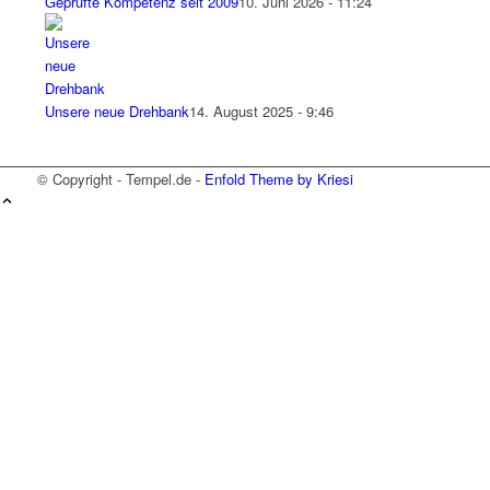
Geprüfte Kompetenz seit 2009
10. Juni 2026 - 11:24
Unsere neue Drehbank
14. August 2025 - 9:46
© Copyright - Tempel.de -
Enfold Theme by Kriesi
Wir verwenden Cookies
Wir können diese zur Analyse unserer
Besucherdaten platzieren, um unsere Website zu
verbessern, personalisierte Inhalte anzuzeigen
und Ihnen ein großartiges Website-Erlebnis zu
bieten. Für weitere Informationen zu den von uns
verwendeten Cookies öffnen Sie die
Einstellungen.
Weitere Informationen zu den Verantwortlichen