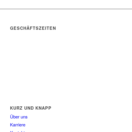
GESCHÄFTSZEITEN
Mo. – Do. 07:00 – 16:00 Uhr
Fr. 07:00 – 15:30 Uhr
Telefon: +49 (0) 3731 3049 0
Telefax: +49 (0) 3731 3049 90
E-Mail: post@tempel.de
KURZ UND KNAPP
Über uns
Karriere