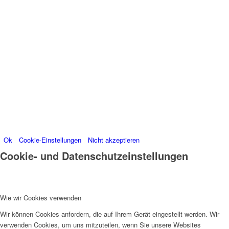
Besucherdaten platzieren, um unsere Website zu
verbessern, personalisierte Inhalte anzuzeigen und
Ihnen ein großartiges Website-Erlebnis zu bieten. Für
weitere Informationen zu den von uns verwendeten
Cookies öffnen Sie die Einstellungen.
Weitere Informationen zu den Verantwortlichen dieser
Webseite finden Sie in unserem
Impressum
.
Informationen zu den Verarbeitungszwecken und
Ihren Rechten, insbesondere dem Widerrufsrecht,
finden Sie in unserer
Datenschutzerklärung
.
Ok
Cookie-Einstellungen
Nicht akzeptieren
Cookie- und Datenschutzeinstellungen
Wie wir Cookies verwenden
Wir können Cookies anfordern, die auf Ihrem Gerät eingestellt werden. Wir
verwenden Cookies, um uns mitzuteilen, wenn Sie unsere Websites