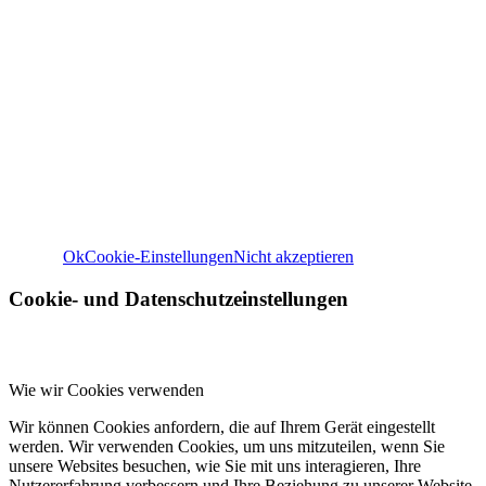
Wir verwenden Cookies
Wir können diese zur Analyse unserer Besucherdaten platzie
unsere Website zu verbessern, personalisierte Inhalte anzuz
und Ihnen ein großartiges Website-Erlebnis zu bieten. Für w
Informationen zu den von uns verwendeten Cookies öffnen S
Einstellungen.
Weitere Informationen zu den Verantwortlichen dieser Web
finden Sie in unserem
Impressum
. Informationen zu de
Verarbeitungszwecken und Ihren Rechten, insbesondere 
Widerrufsrecht, finden Sie in unserer
Datenschutzerklär
Ok
Cookie-Einstellungen
Nicht akzeptieren
Cookie- und Datenschutzeinstellungen
Wie wir Cookies verwenden
Wir können Cookies anfordern, die auf Ihrem Gerät eingestellt
werden. Wir verwenden Cookies, um uns mitzuteilen, wenn Sie
unsere Websites besuchen, wie Sie mit uns interagieren, Ihre
Nutzererfahrung verbessern und Ihre Beziehung zu unserer Website