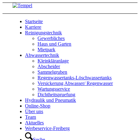
Startseite
Karriere
Reinigungstechnik
Gewerbliches
Haus und Garten
Mietpark
Abwassertechnik
Kleinkläranlage
Abscheider
Sammelgruben
Regenwassertanks-Löschwassertanks
Versickerung Abwasser/ Regenwasser
Wartungsservice
Dichtheitspruefung
Hydraulik und Pneumatik
Online-Shop
Über uns
Team
Aktuelles
Werbeservice-Freiberg
Suche