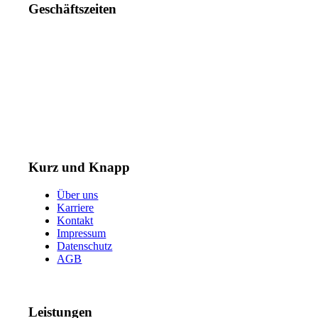
Geschäftszeiten
Mo. – Do. 07:00 – 16:00 Uhr
Fr. 07:00 – 15:30 Uhr
Telefon: +49 (0) 3731 3049 0
Telefax: +49 (0) 3731 3049 90
E-Mail: post@tempel.de
Kurz und Knapp
Über uns
Karriere
Kontakt
Impressum
Datenschutz
AGB
Leistungen