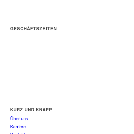
GESCHÄFTSZEITEN
Mo. – Do. 07:00 – 16:00 Uhr
Fr. 07:00 – 15:30 Uhr
Telefon: +49 (0) 3731 3049 0
Telefax: +49 (0) 3731 3049 90
E-Mail: post@tempel.de
KURZ UND KNAPP
Über uns
Karriere