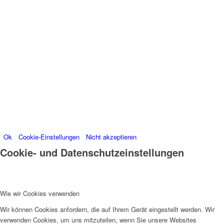
Besucherdaten platzieren, um unsere Website zu
verbessern, personalisierte Inhalte anzuzeigen und
Ihnen ein großartiges Website-Erlebnis zu bieten. Für
weitere Informationen zu den von uns verwendeten
Cookies öffnen Sie die Einstellungen.
Weitere Informationen zu den Verantwortlichen dieser
Webseite finden Sie in unserem
Impressum
.
Informationen zu den Verarbeitungszwecken und
Ihren Rechten, insbesondere dem Widerrufsrecht,
finden Sie in unserer
Datenschutzerklärung
.
Ok
Cookie-Einstellungen
Nicht akzeptieren
Cookie- und Datenschutzeinstellungen
Wie wir Cookies verwenden
Wir können Cookies anfordern, die auf Ihrem Gerät eingestellt werden. Wir
verwenden Cookies, um uns mitzuteilen, wenn Sie unsere Websites