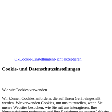
Wir verwenden Cookies
Wir können diese zur Analyse unserer Besucherdaten platzie
unsere Website zu verbessern, personalisierte Inhalte anzuz
und Ihnen ein großartiges Website-Erlebnis zu bieten. Für w
Informationen zu den von uns verwendeten Cookies öffnen S
Einstellungen.
Weitere Informationen zu den Verantwortlichen dieser Web
finden Sie in unserem
Impressum
. Informationen zu de
Verarbeitungszwecken und Ihren Rechten, insbesondere 
Widerrufsrecht, finden Sie in unserer
Datenschutzerklär
Ok
Cookie-Einstellungen
Nicht akzeptieren
Cookie- und Datenschutzeinstellungen
Wie wir Cookies verwenden
Wir können Cookies anfordern, die auf Ihrem Gerät eingestellt
werden. Wir verwenden Cookies, um uns mitzuteilen, wenn Sie
unsere Websites besuchen, wie Sie mit uns interagieren, Ihre
Nutzererfahrung verbessern und Ihre Beziehung zu unserer Website