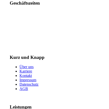
Geschäftszeiten
Mo. – Do. 07:00 – 16:00 Uhr
Fr. 07:00 – 15:30 Uhr
Telefon: +49 (0) 3731 3049 0
Telefax: +49 (0) 3731 3049 90
E-Mail: post@tempel.de
Kurz und Knapp
Über uns
Karriere
Kontakt
Impressum
Datenschutz
AGB
Leistungen