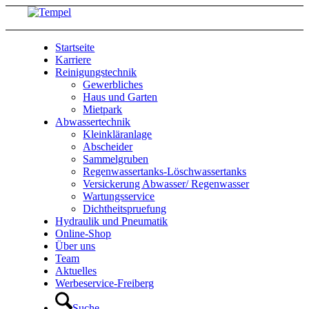
Startseite
Karriere
Reinigungstechnik
Gewerbliches
Haus und Garten
Mietpark
Abwassertechnik
Kleinkläranlage
Abscheider
Sammelgruben
Regenwassertanks-Löschwassertanks
Versickerung Abwasser/ Regenwasser
Wartungsservice
Dichtheitspruefung
Hydraulik und Pneumatik
Online-Shop
Über uns
Team
Aktuelles
Werbeservice-Freiberg
Suche