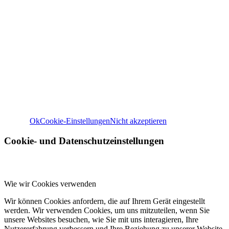
Wir verwenden Cookies
Wir können diese zur Analyse unserer Besucherdaten platzie
unsere Website zu verbessern, personalisierte Inhalte anzuz
und Ihnen ein großartiges Website-Erlebnis zu bieten. Für w
Informationen zu den von uns verwendeten Cookies öffnen S
Einstellungen.
Weitere Informationen zu den Verantwortlichen dieser Web
finden Sie in unserem
Impressum
. Informationen zu de
Verarbeitungszwecken und Ihren Rechten, insbesondere 
Widerrufsrecht, finden Sie in unserer
Datenschutzerklär
Ok
Cookie-Einstellungen
Nicht akzeptieren
Cookie- und Datenschutzeinstellungen
Wie wir Cookies verwenden
Wir können Cookies anfordern, die auf Ihrem Gerät eingestellt
werden. Wir verwenden Cookies, um uns mitzuteilen, wenn Sie
unsere Websites besuchen, wie Sie mit uns interagieren, Ihre
Nutzererfahrung verbessern und Ihre Beziehung zu unserer Website