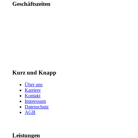
Geschäftszeiten
Mo. – Do. 07:00 – 16:00 Uhr
Fr. 07:00 – 15:30 Uhr
Telefon: +49 (0) 3731 3049 0
Telefax: +49 (0) 3731 3049 90
E-Mail: post@tempel.de
Kurz und Knapp
Über uns
Karriere
Kontakt
Impressum
Datenschutz
AGB
Leistungen