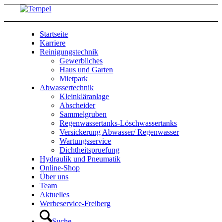
Startseite
Karriere
Reinigungstechnik
Gewerbliches
Haus und Garten
Mietpark
Abwassertechnik
Kleinkläranlage
Abscheider
Sammelgruben
Regenwassertanks-Löschwassertanks
Versickerung Abwasser/ Regenwasser
Wartungsservice
Dichtheitspruefung
Hydraulik und Pneumatik
Online-Shop
Über uns
Team
Aktuelles
Werbeservice-Freiberg
Suche