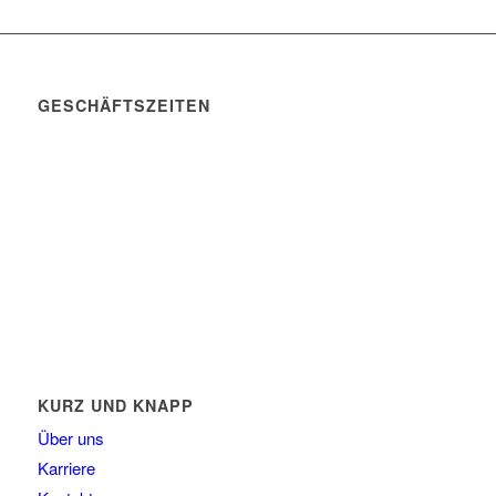
GESCHÄFTSZEITEN
Mo. – Do. 07:00 – 16:00 Uhr
Fr. 07:00 – 15:30 Uhr
Telefon: +49 (0) 3731 3049 0
Telefax: +49 (0) 3731 3049 90
E-Mail: post@tempel.de
KURZ UND KNAPP
Über uns
Karriere