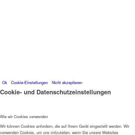
Besucherdaten platzieren, um unsere Website zu
verbessern, personalisierte Inhalte anzuzeigen und
Ihnen ein großartiges Website-Erlebnis zu bieten. Für
weitere Informationen zu den von uns verwendeten
Cookies öffnen Sie die Einstellungen.
Weitere Informationen zu den Verantwortlichen dieser
Webseite finden Sie in unserem
Impressum
.
Informationen zu den Verarbeitungszwecken und
Ihren Rechten, insbesondere dem Widerrufsrecht,
finden Sie in unserer
Datenschutzerklärung
.
Ok
Cookie-Einstellungen
Nicht akzeptieren
Cookie- und Datenschutzeinstellungen
Wie wir Cookies verwenden
Wir können Cookies anfordern, die auf Ihrem Gerät eingestellt werden. Wir
verwenden Cookies, um uns mitzuteilen, wenn Sie unsere Websites