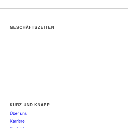
GESCHÄFTSZEITEN
Mo. – Do. 07:00 – 16:00 Uhr
Fr. 07:00 – 15:30 Uhr
Telefon: +49 (0) 3731 3049 0
Telefax: +49 (0) 3731 3049 90
E-Mail: post@tempel.de
KURZ UND KNAPP
Über uns
Karriere