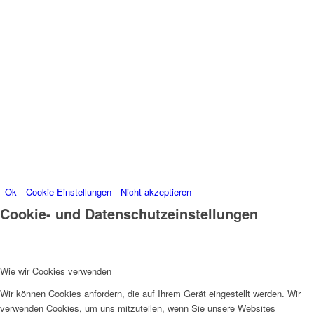
Besucherdaten platzieren, um unsere Website zu
verbessern, personalisierte Inhalte anzuzeigen und
Ihnen ein großartiges Website-Erlebnis zu bieten. Für
weitere Informationen zu den von uns verwendeten
Cookies öffnen Sie die Einstellungen.
Weitere Informationen zu den Verantwortlichen dieser
Webseite finden Sie in unserem
Impressum
.
Informationen zu den Verarbeitungszwecken und
Ihren Rechten, insbesondere dem Widerrufsrecht,
finden Sie in unserer
Datenschutzerklärung
.
Ok
Cookie-Einstellungen
Nicht akzeptieren
Cookie- und Datenschutzeinstellungen
Wie wir Cookies verwenden
Wir können Cookies anfordern, die auf Ihrem Gerät eingestellt werden. Wir
verwenden Cookies, um uns mitzuteilen, wenn Sie unsere Websites