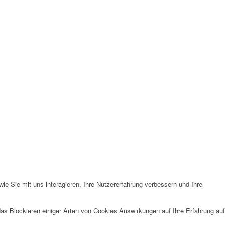
sern, personalisierte Inhalte
en zu den von uns verwendeten
essum
. Informationen zu den
nserer
Datenschutzerklärung
.
e Sie mit uns interagieren, Ihre Nutzererfahrung verbessern und Ihre
das Blockieren einiger Arten von Cookies Auswirkungen auf Ihre Erfahrung auf