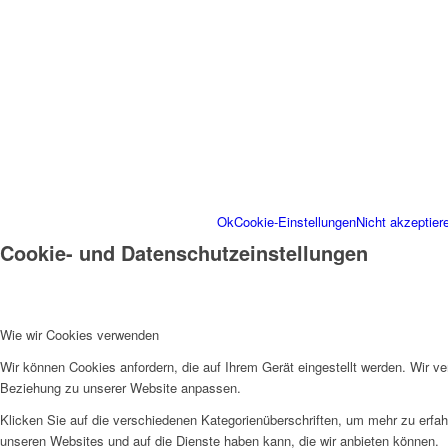
Wir können diese zur Analyse
anzuzeigen und Ihnen ein gro
Weitere Informationen zu de
Verarbeitungszwecken und Ihr
Ok
Cookie-Einstellungen
Nicht akzeptier
Cookie- und Datenschutzeinstellungen
Wie wir Cookies verwenden
Wir können Cookies anfordern, die auf Ihrem Gerät eingestellt werden. Wir v
Beziehung zu unserer Website anpassen.
Klicken Sie auf die verschiedenen Kategorienüberschriften, um mehr zu erfah
unseren Websites und auf die Dienste haben kann, die wir anbieten können.