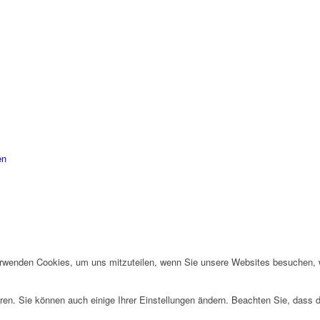
Wir verwenden Cookies
 unserer Besucherdaten platzieren, um unsere Website zu verbes
ßartiges Website-Erlebnis zu bieten. Für weitere Information
Cookies öffnen Sie die Einstellungen.
n Verantwortlichen dieser Webseite finden Sie in unserem
Impr
en Rechten, insbesondere dem Widerrufsrecht, finden Sie in u
en
erwenden Cookies, um uns mitzuteilen, wenn Sie unsere Websites besuchen, wi
ren. Sie können auch einige Ihrer Einstellungen ändern. Beachten Sie, dass 