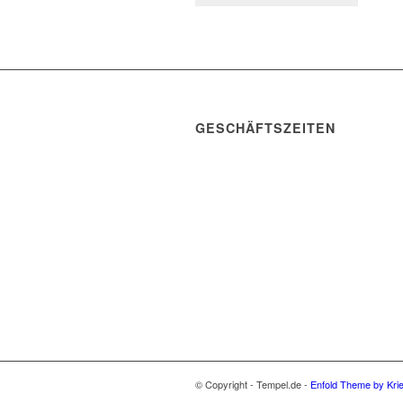
GESCHÄFTSZEITEN
Mo. – Do. 07:00 – 16:00 Uhr
Fr. 07:00 – 15:30 Uhr
Telefon: +49 (0) 3731 3049 0
Telefax: +49 (0) 3731 3049
90
E-Mail: post@tempel.de
© Copyright - Tempel.de -
Enfold Theme by Krie