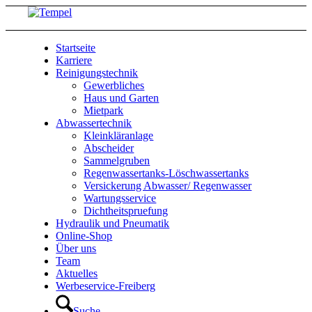
Startseite
Karriere
Reinigungstechnik
Gewerbliches
Haus und Garten
Mietpark
Abwassertechnik
Kleinkläranlage
Abscheider
Sammelgruben
Regenwassertanks-Löschwassertanks
Versickerung Abwasser/ Regenwasser
Wartungsservice
Dichtheitspruefung
Hydraulik und Pneumatik
Online-Shop
Über uns
Team
Aktuelles
Werbeservice-Freiberg
Suche