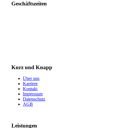
Geschäftszeiten
Mo. – Do. 07:00 – 16:00 Uhr
Fr. 07:00 – 15:30 Uhr
Telefon: +49 (0) 3731 3049 0
Telefax: +49 (0) 3731 3049 90
E-Mail: post@tempel.de
Kurz und Knapp
Über uns
Karriere
Kontakt
Impressum
Datenschutz
AGB
Leistungen