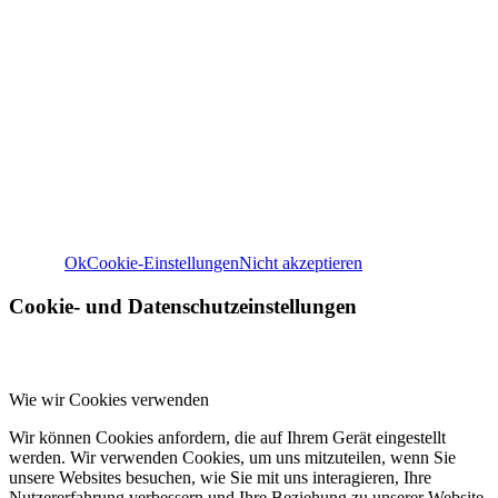
Wir verwenden Cookies
Wir können diese zur Analyse unserer Besucherdaten platzie
unsere Website zu verbessern, personalisierte Inhalte anzuz
und Ihnen ein großartiges Website-Erlebnis zu bieten. Für w
Informationen zu den von uns verwendeten Cookies öffnen S
Einstellungen.
Weitere Informationen zu den Verantwortlichen dieser Web
finden Sie in unserem
Impressum
. Informationen zu de
Verarbeitungszwecken und Ihren Rechten, insbesondere 
Widerrufsrecht, finden Sie in unserer
Datenschutzerklär
Ok
Cookie-Einstellungen
Nicht akzeptieren
Cookie- und Datenschutzeinstellungen
Wie wir Cookies verwenden
Wir können Cookies anfordern, die auf Ihrem Gerät eingestellt
werden. Wir verwenden Cookies, um uns mitzuteilen, wenn Sie
unsere Websites besuchen, wie Sie mit uns interagieren, Ihre
Nutzererfahrung verbessern und Ihre Beziehung zu unserer Website