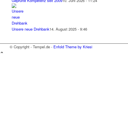
Geprüfte Kompetenz seit 2009
10. Juni 2026 - 11:24
Unsere neue Drehbank
14. August 2025 - 9:46
© Copyright - Tempel.de -
Enfold Theme by Kriesi
Wir verwenden Cookies
Wir können diese zur Analyse unserer
Besucherdaten platzieren, um unsere Website zu
verbessern, personalisierte Inhalte anzuzeigen
und Ihnen ein großartiges Website-Erlebnis zu
bieten. Für weitere Informationen zu den von uns
verwendeten Cookies öffnen Sie die
Einstellungen.
Weitere Informationen zu den Verantwortlichen