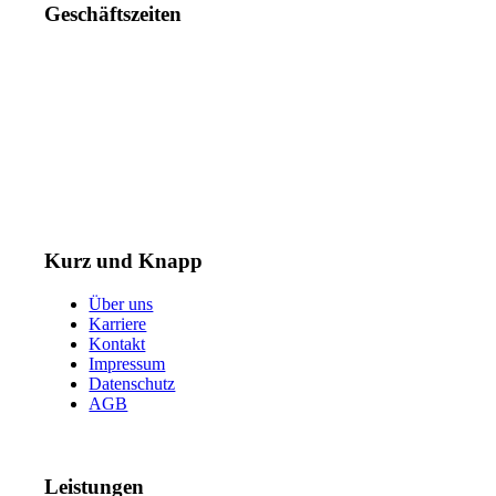
Geschäftszeiten
Mo. – Do. 07:00 – 16:00 Uhr
Fr. 07:00 – 15:30 Uhr
Telefon: +49 (0) 3731 3049 0
Telefax: +49 (0) 3731 3049 90
E-Mail: post@tempel.de
Kurz und Knapp
Über uns
Karriere
Kontakt
Impressum
Datenschutz
AGB
Leistungen