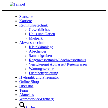
Startseite
Karriere
Reinigungstechnik
Gewerbliches
Haus und Garten
Mietpark
Abwassertechnik
Kleinkläranlage
Abscheider
Sammelgruben
Regenwassertanks-Löschwassertanks
Versickerung Abwasser/ Regenwasser
Wartungsservice
Dichtheitspruefung
Hydraulik und Pneumatik
Online-Shop
Über uns
Team
Aktuelles
Werbeservice-Freiberg
Suche