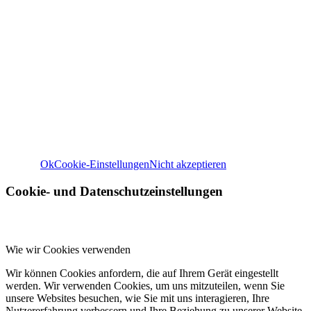
Wir verwenden Cookies
Wir können diese zur Analyse unserer Besucherdaten platzie
unsere Website zu verbessern, personalisierte Inhalte anzuz
und Ihnen ein großartiges Website-Erlebnis zu bieten. Für w
Informationen zu den von uns verwendeten Cookies öffnen S
Einstellungen.
Weitere Informationen zu den Verantwortlichen dieser Web
finden Sie in unserem
Impressum
. Informationen zu de
Verarbeitungszwecken und Ihren Rechten, insbesondere 
Widerrufsrecht, finden Sie in unserer
Datenschutzerklär
Ok
Cookie-Einstellungen
Nicht akzeptieren
Cookie- und Datenschutzeinstellungen
Wie wir Cookies verwenden
Wir können Cookies anfordern, die auf Ihrem Gerät eingestellt
werden. Wir verwenden Cookies, um uns mitzuteilen, wenn Sie
unsere Websites besuchen, wie Sie mit uns interagieren, Ihre
Nutzererfahrung verbessern und Ihre Beziehung zu unserer Website