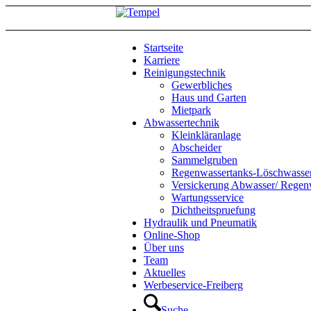
Startseite
Karriere
Reinigungstechnik
Gewerbliches
Haus und Garten
Mietpark
Abwassertechnik
Kleinkläranlage
Abscheider
Sammelgruben
Regenwassertanks-Löschwasse
Versickerung Abwasser/ Regen
Wartungsservice
Dichtheitspruefung
Hydraulik und Pneumatik
Online-Shop
Über uns
Team
Aktuelles
Werbeservice-Freiberg
Suche