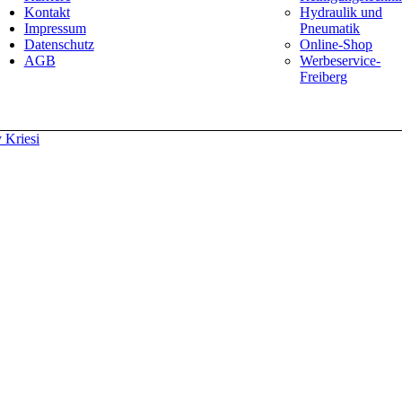
Kontakt
Hydraulik und
Impressum
Pneumatik
Datenschutz
Online-Shop
AGB
Werbeservice-
Freiberg
 Kriesi
Wir verwenden Cookies
erdaten platzieren, um unsere Website zu verbessern, personalisierte 
en. Für weitere Informationen zu den von uns verwendeten Cookies öffn
ichen dieser Webseite finden Sie in unserem
Impressum
. Information
insbesondere dem Widerrufsrecht, finden Sie in unserer
Datenschutze