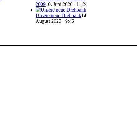
2009
10. Juni 2026 - 11:24
Unsere neue Drehbank
14.
August 2025 - 9:46
Inhalte anzuzeigen und Ihnen ein großartiges
en Sie die Einstellungen.
en zu den Verarbeitungszwecken und Ihren
rklärung
.