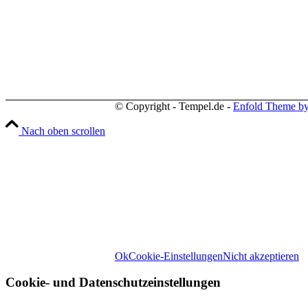
Telefon: +49 (0) 3731 3049 0
Telefax: +49 (0) 3731 3049 90
E-Mail: post@tempel.de
© Copyright - Tempel.de -
Enfold Theme by
Nach oben scrollen
Wir können diese zur Analyse unserer Besuch
Website-Erlebnis zu biet
Weitere Informationen zu den Verantwortl
Rechten, 
Ok
Cookie-Einstellungen
Nicht akzeptieren
Cookie- und Datenschutzeinstellungen