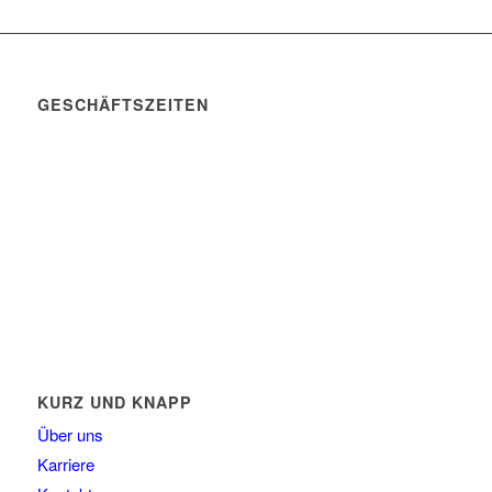
GESCHÄFTSZEITEN
Mo. – Do. 07:00 – 16:00 Uhr
Fr. 07:00 – 15:30 Uhr
Telefon: +49 (0) 3731 3049 0
Telefax: +49 (0) 3731 3049 90
E-Mail: post@tempel.de
KURZ UND KNAPP
Über uns
Karriere