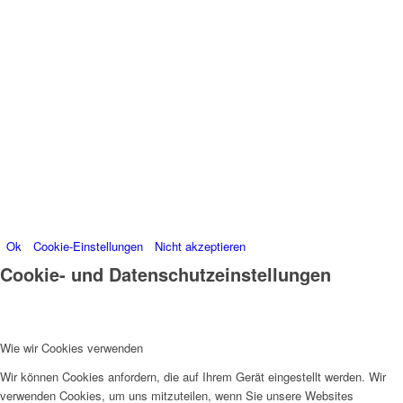
Besucherdaten platzieren, um unsere Website zu
verbessern, personalisierte Inhalte anzuzeigen und
Ihnen ein großartiges Website-Erlebnis zu bieten. Für
weitere Informationen zu den von uns verwendeten
Cookies öffnen Sie die Einstellungen.
Weitere Informationen zu den Verantwortlichen dieser
Webseite finden Sie in unserem
Impressum
.
Informationen zu den Verarbeitungszwecken und
Ihren Rechten, insbesondere dem Widerrufsrecht,
finden Sie in unserer
Datenschutzerklärung
.
Ok
Cookie-Einstellungen
Nicht akzeptieren
Cookie- und Datenschutzeinstellungen
Wie wir Cookies verwenden
Wir können Cookies anfordern, die auf Ihrem Gerät eingestellt werden. Wir
verwenden Cookies, um uns mitzuteilen, wenn Sie unsere Websites