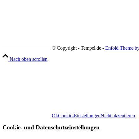
Telefon: +49 (0) 3731 3049 0
Telefax: +49 (0) 3731 3049 90
E-Mail: post@tempel.de
© Copyright - Tempel.de -
Enfold Theme by
Nach oben scrollen
Wir können diese zur Analyse unserer Besuch
Website-Erlebnis zu biet
Weitere Informationen zu den Verantwortl
Rechten, 
Ok
Cookie-Einstellungen
Nicht akzeptieren
Cookie- und Datenschutzeinstellungen