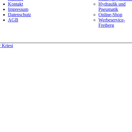
Kontakt
Hydraulik und
Impressum
Pneumatik
Datenschutz
Online-Shop
AGB
Werbeservice-
Freiberg
 Kriesi
Wir verwenden Cookies
erdaten platzieren, um unsere Website zu verbessern, personalisierte 
en. Für weitere Informationen zu den von uns verwendeten Cookies öffn
ichen dieser Webseite finden Sie in unserem
Impressum
. Information
insbesondere dem Widerrufsrecht, finden Sie in unserer
Datenschutze