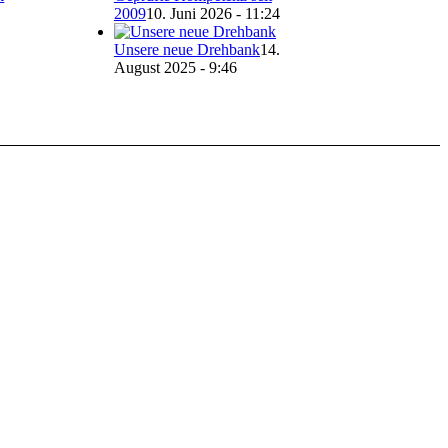
2009
10. Juni 2026 - 11:24
Unsere neue Drehbank
14.
August 2025 - 9:46
Inhalte anzuzeigen und Ihnen ein großartiges
en Sie die Einstellungen.
en zu den Verarbeitungszwecken und Ihren
rklärung
.