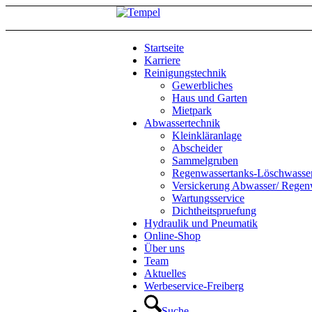
Startseite
Karriere
Reinigungstechnik
Gewerbliches
Haus und Garten
Mietpark
Abwassertechnik
Kleinkläranlage
Abscheider
Sammelgruben
Regenwassertanks-Löschwasse
Versickerung Abwasser/ Regen
Wartungsservice
Dichtheitspruefung
Hydraulik und Pneumatik
Online-Shop
Über uns
Team
Aktuelles
Werbeservice-Freiberg
Suche