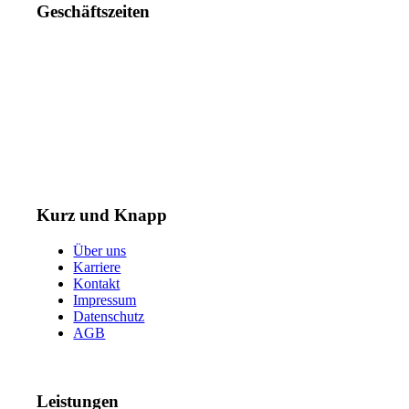
Geschäftszeiten
Mo. – Do. 07:00 – 16:00 Uhr
Fr. 07:00 – 15:30 Uhr
Telefon: +49 (0) 3731 3049 0
Telefax: +49 (0) 3731 3049 90
E-Mail: post@tempel.de
Kurz und Knapp
Über uns
Karriere
Kontakt
Impressum
Datenschutz
AGB
Leistungen