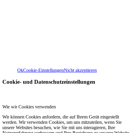
Wir verwenden Cookies
Wir können diese zur Analyse unserer Besucherdaten platzie
unsere Website zu verbessern, personalisierte Inhalte anzuz
und Ihnen ein großartiges Website-Erlebnis zu bieten. Für w
Informationen zu den von uns verwendeten Cookies öffnen S
Einstellungen.
Weitere Informationen zu den Verantwortlichen dieser Web
finden Sie in unserem
Impressum
. Informationen zu de
Verarbeitungszwecken und Ihren Rechten, insbesondere 
Widerrufsrecht, finden Sie in unserer
Datenschutzerklär
Ok
Cookie-Einstellungen
Nicht akzeptieren
Cookie- und Datenschutzeinstellungen
Wie wir Cookies verwenden
Wir können Cookies anfordern, die auf Ihrem Gerät eingestellt
werden. Wir verwenden Cookies, um uns mitzuteilen, wenn Sie
unsere Websites besuchen, wie Sie mit uns interagieren, Ihre
Nutzererfahrung verbessern und Ihre Beziehung zu unserer Website