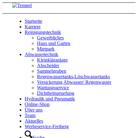
Startseite
Karriere
Reinigungstechnik
Gewerbliches
Haus und Garten
Mietpark
Abwassertechnik
Kleinkläranlage
Abscheider
Sammelgruben
Regenwassertanks-Löschwassertanks
Versickerung Abwasser/ Regenwasser
Wartungsservice
Dichtheitspruefung
Hydraulik und Pneumatik
Online-Shop
Über uns
Team
Aktuelles
Werbeservice-Freiberg
Suche