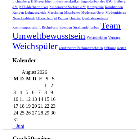
Lichtenberg
IHK-geprüften Industrieelektriker
Jugendarbeit des HSG Freiberg
e.V.
KFZ-Mechatroniker
Kinderarche Sachsen e.V.
Kompetenz
Konditionen
Kunden
Lohnausgleich
Maschinen
Mitarbeiter
Modernes Gerät
Modernisieren
Neue Drehbank
Oliver Tempel
Partner
Qualität
Qualitätsstandards
Team
Rechnungsanschrift
Rechtsform
Spenden
Strahlende Farben
Umweltbewusstsein
Verlässlichkeit
Verträge
Weichspüler
zertifiziertes Fachunternehmen
Öffnungszeiten
Kalender
August 2026
M
D
M
D
F
S
S
1
2
3
4
5
6
7
8
9
10
11
12
13
14
15
16
17
18
19
20
21
22
23
24
25
26
27
28
29
30
31
« Juni
Geschäftszeiten