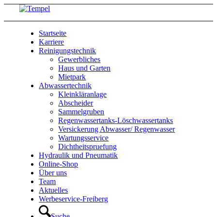
Startseite
Karriere
Reinigungstechnik
Gewerbliches
Haus und Garten
Mietpark
Abwassertechnik
Kleinkläranlage
Abscheider
Sammelgruben
Regenwassertanks-Löschwassertanks
Versickerung Abwasser/ Regenwasser
Wartungsservice
Dichtheitspruefung
Hydraulik und Pneumatik
Online-Shop
Über uns
Team
Aktuelles
Werbeservice-Freiberg
Suche