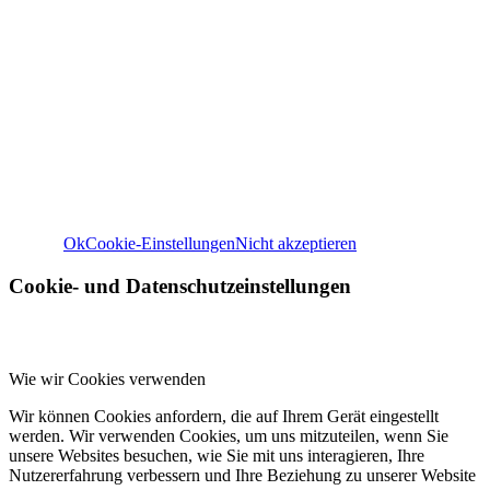
Wir können diese zur Analyse unserer Besucherdaten platzie
unsere Website zu verbessern, personalisierte Inhalte anzuz
und Ihnen ein großartiges Website-Erlebnis zu bieten. Für w
Informationen zu den von uns verwendeten Cookies öffnen S
Einstellungen.
Weitere Informationen zu den Verantwortlichen dieser Web
finden Sie in unserem
Impressum
. Informationen zu de
Verarbeitungszwecken und Ihren Rechten, insbesondere 
Widerrufsrecht, finden Sie in unserer
Datenschutzerklär
Ok
Cookie-Einstellungen
Nicht akzeptieren
Cookie- und Datenschutzeinstellungen
Wie wir Cookies verwenden
Wir können Cookies anfordern, die auf Ihrem Gerät eingestellt
werden. Wir verwenden Cookies, um uns mitzuteilen, wenn Sie
unsere Websites besuchen, wie Sie mit uns interagieren, Ihre
Nutzererfahrung verbessern und Ihre Beziehung zu unserer Website