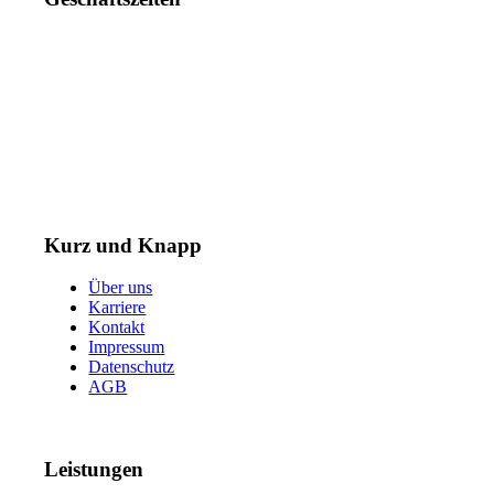
Mo. – Do. 07:00 – 16:00 Uhr
Fr. 07:00 – 15:30 Uhr
Telefon: +49 (0) 3731 3049 0
Telefax: +49 (0) 3731 3049 90
E-Mail: post@tempel.de
Kurz und Knapp
Über uns
Karriere
Kontakt
Impressum
Datenschutz
AGB
Leistungen