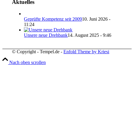
Aktuelles
Geprüfte Kompetenz seit 2009
10. Juni 2026 -
11:24
Unsere neue Drehbank
14. August 2025 - 9:46
© Copyright - Tempel.de -
Enfold Theme by Kriesi
Nach oben scrollen
Wir verwenden Cookies
Wir können diese zur Analyse unserer Besucherdaten platzie
unsere Website zu verbessern, personalisierte Inhalte anzuz
und Ihnen ein großartiges Website-Erlebnis zu bieten. Für w
Informationen zu den von uns verwendeten Cookies öffnen S
Einstellungen.
Weitere Informationen zu den Verantwortlichen dieser Web
finden Sie in unserem
Impressum
. Informationen zu de
Verarbeitungszwecken und Ihren Rechten, insbesondere 
Widerrufsrecht, finden Sie in unserer
Datenschutzerklär