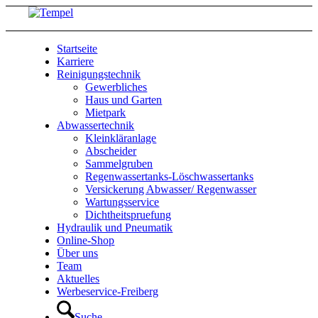
Startseite
Karriere
Reinigungstechnik
Gewerbliches
Haus und Garten
Mietpark
Abwassertechnik
Kleinkläranlage
Abscheider
Sammelgruben
Regenwassertanks-Löschwassertanks
Versickerung Abwasser/ Regenwasser
Wartungsservice
Dichtheitspruefung
Hydraulik und Pneumatik
Online-Shop
Über uns
Team
Aktuelles
Werbeservice-Freiberg
Suche