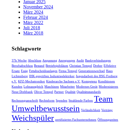
Januar 2025
November 2024
März 2024
Februar 2024
März 2022
Juli 2018
März 2018
Schlagworte
37h Woche
Abschluss
Anpassung
Anregungen
Audit
Bankverbindungen
Berufsabschluss
Bestand
Betriebsjubiläum
Christian Tempel
Dreher
Effektive
Ersatz
Essig
Fettabscheideanlagen
Firma Tempel
Generationswechsel
Haus
Lichtenberg
IHK-geprüften Industrieelektriker
Jugendarbeit des HSG Freiberg
e.V.
KFZ-Mechatroniker
Kinderarche Sachsen e.V.
Kompetenz
Konditionen
Kunden
Lohnausgleich
Maschinen
Mitarbeiter
Modernes Gerät
Modernisieren
Neue Drehbank
Oliver Tempel
Partner
Qualität
Qualitätsstandards
Team
Rechnungsanschrift
Rechtsform
Spenden
Strahlende Farben
Umweltbewusstsein
Verlässlichkeit
Verträge
Weichspüler
zertifiziertes Fachunternehmen
Öffnungszeiten