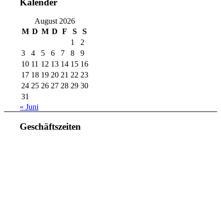
Kalender
August 2026
M
D
M
D
F
S
S
1
2
3
4
5
6
7
8
9
10
11
12
13
14
15
16
17
18
19
20
21
22
23
24
25
26
27
28
29
30
31
« Juni
Geschäftszeiten
Mo. – Do. 07:00 – 16:00 Uhr
Fr. 07:00 – 15:30 Uhr
Telefon: +49 (0) 3731 3049 0
Telefax: +49 (0) 3731 3049 90
E-Mail: post@tempel.de