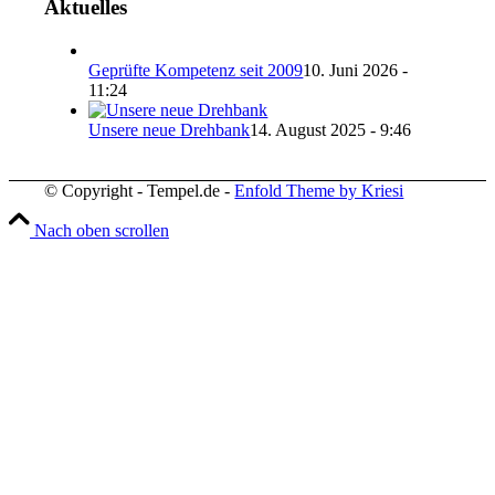
Aktuelles
Geprüfte Kompetenz seit 2009
10. Juni 2026 -
11:24
Unsere neue Drehbank
14. August 2025 - 9:46
© Copyright - Tempel.de -
Enfold Theme by Kriesi
Nach oben scrollen
Wir verwenden Cookies
Wir können diese zur Analyse unserer Besucherdaten platzie
unsere Website zu verbessern, personalisierte Inhalte anzuz
und Ihnen ein großartiges Website-Erlebnis zu bieten. Für w
Informationen zu den von uns verwendeten Cookies öffnen S
Einstellungen.
Weitere Informationen zu den Verantwortlichen dieser Web
finden Sie in unserem
Impressum
. Informationen zu de
Verarbeitungszwecken und Ihren Rechten, insbesondere 
Widerrufsrecht, finden Sie in unserer
Datenschutzerklär