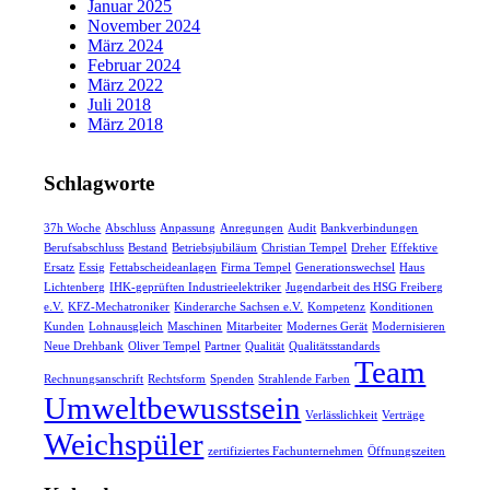
Januar 2025
November 2024
März 2024
Februar 2024
März 2022
Juli 2018
März 2018
Schlagworte
37h Woche
Abschluss
Anpassung
Anregungen
Audit
Bankverbindungen
Berufsabschluss
Bestand
Betriebsjubiläum
Christian Tempel
Dreher
Effektive
Ersatz
Essig
Fettabscheideanlagen
Firma Tempel
Generationswechsel
Haus
Lichtenberg
IHK-geprüften Industrieelektriker
Jugendarbeit des HSG Freiberg
e.V.
KFZ-Mechatroniker
Kinderarche Sachsen e.V.
Kompetenz
Konditionen
Kunden
Lohnausgleich
Maschinen
Mitarbeiter
Modernes Gerät
Modernisieren
Neue Drehbank
Oliver Tempel
Partner
Qualität
Qualitätsstandards
Team
Rechnungsanschrift
Rechtsform
Spenden
Strahlende Farben
Umweltbewusstsein
Verlässlichkeit
Verträge
Weichspüler
zertifiziertes Fachunternehmen
Öffnungszeiten