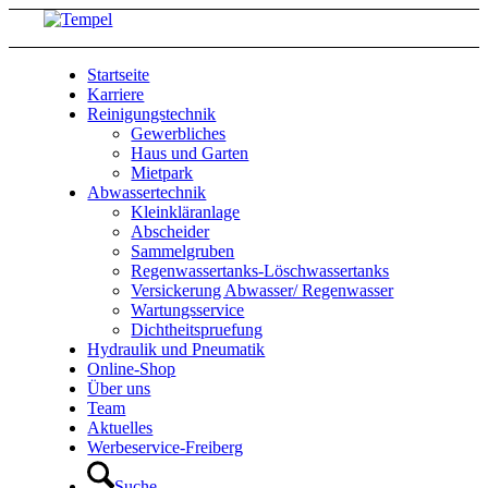
Startseite
Karriere
Reinigungstechnik
Gewerbliches
Haus und Garten
Mietpark
Abwassertechnik
Kleinkläranlage
Abscheider
Sammelgruben
Regenwassertanks-Löschwassertanks
Versickerung Abwasser/ Regenwasser
Wartungsservice
Dichtheitspruefung
Hydraulik und Pneumatik
Online-Shop
Über uns
Team
Aktuelles
Werbeservice-Freiberg
Suche