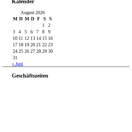
Kalender
August 2026
M
D
M
D
F
S
S
1
2
3
4
5
6
7
8
9
10
11
12
13
14
15
16
17
18
19
20
21
22
23
24
25
26
27
28
29
30
31
« Juni
Geschäftszeiten
Mo. – Do. 07:00 – 16:00 Uhr
Fr. 07:00 – 15:30 Uhr
Telefon: +49 (0) 3731 3049 0
Telefax: +49 (0) 3731 3049 90
E-Mail: post@tempel.de