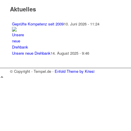
Aktuelles
Geprüfte Kompetenz seit 2009
10. Juni 2026 - 11:24
Unsere neue Drehbank
14. August 2025 - 9:46
© Copyright - Tempel.de -
Enfold Theme by Kriesi
Wir verwenden Cookies
Wir können diese zur Analyse unserer
Besucherdaten platzieren, um unsere Website zu
verbessern, personalisierte Inhalte anzuzeigen
und Ihnen ein großartiges Website-Erlebnis zu
bieten. Für weitere Informationen zu den von uns