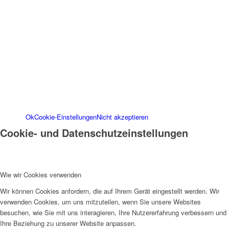
verwendeten Cookies öffnen Sie die
Einstellungen.
Weitere Informationen zu den Verantwortlichen
dieser Webseite finden Sie in unserem
Impressum
. Informationen zu den
Verarbeitungszwecken und Ihren Rechten,
insbesondere dem Widerrufsrecht, finden Sie in
unserer
Datenschutzerklärung
.
Ok
Cookie-Einstellungen
Nicht akzeptieren
Cookie- und Datenschutzeinstellungen
Wie wir Cookies verwenden
Wir können Cookies anfordern, die auf Ihrem Gerät eingestellt werden. Wir
verwenden Cookies, um uns mitzuteilen, wenn Sie unsere Websites
besuchen, wie Sie mit uns interagieren, Ihre Nutzererfahrung verbessern und
Ihre Beziehung zu unserer Website anpassen.