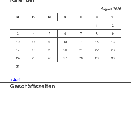
August 2026
M
D
M
D
F
S
S
1
2
3
4
5
6
7
8
9
10
11
12
13
14
15
16
17
18
19
20
21
22
23
24
25
26
27
28
29
30
31
« Juni
Geschäftszeiten
Mo. – Do. 07:00 – 16:00 Uhr
Fr. 07:00 – 15:30 Uhr
Telefon: +49 (0) 3731 3049 0
Telefax: +49 (0) 3731 3049 90
E-Mail: post@tempel.de