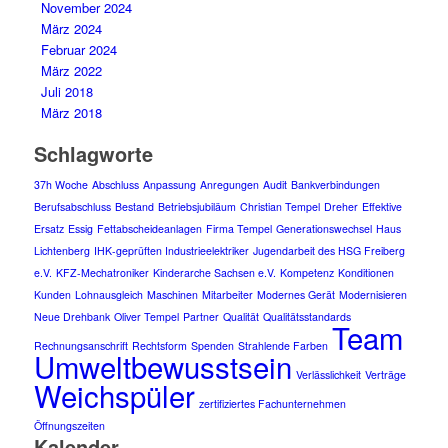
November 2024
März 2024
Februar 2024
März 2022
Juli 2018
März 2018
Schlagworte
37h Woche
Abschluss
Anpassung
Anregungen
Audit
Bankverbindungen
Berufsabschluss
Bestand
Betriebsjubiläum
Christian Tempel
Dreher
Effektive
Ersatz
Essig
Fettabscheideanlagen
Firma Tempel
Generationswechsel
Haus
Lichtenberg
IHK-geprüften Industrieelektriker
Jugendarbeit des HSG Freiberg
e.V.
KFZ-Mechatroniker
Kinderarche Sachsen e.V.
Kompetenz
Konditionen
Kunden
Lohnausgleich
Maschinen
Mitarbeiter
Modernes Gerät
Modernisieren
Neue Drehbank
Oliver Tempel
Partner
Qualität
Qualitätsstandards
Team
Rechnungsanschrift
Rechtsform
Spenden
Strahlende Farben
Umweltbewusstsein
Verlässlichkeit
Verträge
Weichspüler
zertifiziertes Fachunternehmen
Öffnungszeiten
Kalender