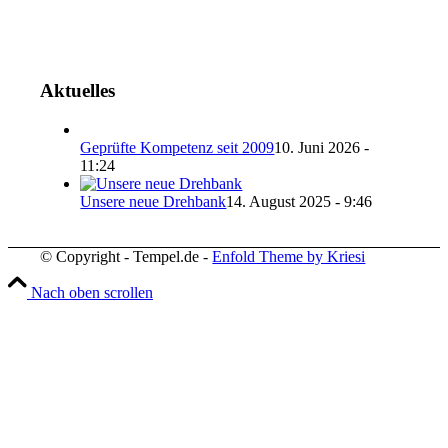
Aktuelles
Geprüfte Kompetenz seit 2009
10. Juni 2026 -
11:24
Unsere neue Drehbank
14. August 2025 - 9:46
© Copyright - Tempel.de -
Enfold Theme by Kriesi
Nach oben scrollen
Wir verwenden Cookies
Wir können diese zur Analyse unserer Besucherdaten platzie
unsere Website zu verbessern, personalisierte Inhalte anzuz
und Ihnen ein großartiges Website-Erlebnis zu bieten. Für w
Informationen zu den von uns verwendeten Cookies öffnen S
Einstellungen.