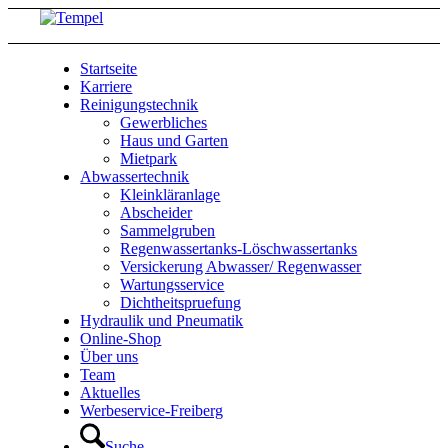
Startseite
Karriere
Reinigungstechnik
Gewerbliches
Haus und Garten
Mietpark
Abwassertechnik
Kleinkläranlage
Abscheider
Sammelgruben
Regenwassertanks-Löschwassertanks
Versickerung Abwasser/ Regenwasser
Wartungsservice
Dichtheitspruefung
Hydraulik und Pneumatik
Online-Shop
Über uns
Team
Aktuelles
Werbeservice-Freiberg
Suche