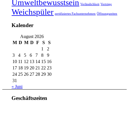
Umweltbewusstsein
Verlässlichkeit
Verträge
Weichspüler
zertifiziertes Fachunternehmen
Öffnungszeiten
Kalender
August 2026
M
D
M
D
F
S
S
1
2
3
4
5
6
7
8
9
10
11
12
13
14
15
16
17
18
19
20
21
22
23
24
25
26
27
28
29
30
31
« Juni
Geschäftszeiten
Mo. – Do. 07:00 – 16:00 Uhr
Fr. 07:00 – 15:30 Uhr
Telefon: +49 (0) 3731 3049 0