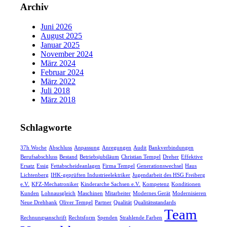
Archiv
Juni 2026
August 2025
Januar 2025
November 2024
März 2024
Februar 2024
März 2022
Juli 2018
März 2018
Schlagworte
37h Woche
Abschluss
Anpassung
Anregungen
Audit
Bankverbindungen
Berufsabschluss
Bestand
Betriebsjubiläum
Christian Tempel
Dreher
Effektive
Ersatz
Essig
Fettabscheideanlagen
Firma Tempel
Generationswechsel
Haus
Lichtenberg
IHK-geprüften Industrieelektriker
Jugendarbeit des HSG Freiberg
e.V.
KFZ-Mechatroniker
Kinderarche Sachsen e.V.
Kompetenz
Konditionen
Kunden
Lohnausgleich
Maschinen
Mitarbeiter
Modernes Gerät
Modernisieren
Neue Drehbank
Oliver Tempel
Partner
Qualität
Qualitätsstandards
Team
Rechnungsanschrift
Rechtsform
Spenden
Strahlende Farben