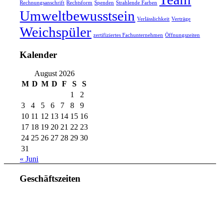
Rechnungsanschrift
Rechtsform
Spenden
Strahlende Farben
Umweltbewusstsein
Verlässlichkeit
Verträge
Weichspüler
zertifiziertes Fachunternehmen
Öffnungszeiten
Kalender
August 2026
M
D
M
D
F
S
S
1
2
3
4
5
6
7
8
9
10
11
12
13
14
15
16
17
18
19
20
21
22
23
24
25
26
27
28
29
30
31
« Juni
Geschäftszeiten
Mo. – Do. 07:00 – 16:00 Uhr
Fr. 07:00 – 15:30 Uhr