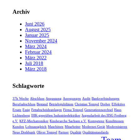
Archiv
Juni 2026
August 2025
Januar 2025
November 2024
März 2024
Februar 2024
März 2022
Juli 2018
März 2018
Schlagworte
37h Woche
Abschluss
Anpassung
Anregungen
Audit
Bankverbindungen
Berufsabschluss
Bestand
Betriebsjubiläum
Christian Tempel
Dreher
Effektive
Ersatz
Essig
Fettabscheideanlagen
Firma Tempel
Generationswechsel
Haus
Lichtenberg
IHK-geprüften Industrieelektriker
Jugendarbeit des HSG Freiberg
e.V.
KFZ-Mechatroniker
Kinderarche Sachsen e.V.
Kompetenz
Konditionen
Kunden
Lohnausgleich
Maschinen
Mitarbeiter
Modernes Gerät
Modernisieren
Neue Drehbank
Oliver Tempel
Partner
Qualität
Qualitätsstandards
Team