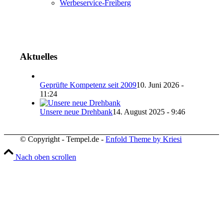
Werbeservice-Freiberg
Aktuelles
Geprüfte Kompetenz seit 2009
10. Juni 2026 -
11:24
Unsere neue Drehbank
14. August 2025 - 9:46
© Copyright - Tempel.de -
Enfold Theme by Kriesi
Nach oben scrollen
Wir verwenden Cookies
Wir können diese zur Analyse unserer Besucherdaten platzie
unsere Website zu verbessern, personalisierte Inhalte anzuz
und Ihnen ein großartiges Website-Erlebnis zu bieten. Für w
Informationen zu den von uns verwendeten Cookies öffnen S