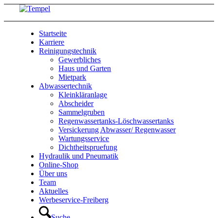
Startseite
Karriere
Reinigungstechnik
Gewerbliches
Haus und Garten
Mietpark
Abwassertechnik
Kleinkläranlage
Abscheider
Sammelgruben
Regenwassertanks-Löschwassertanks
Versickerung Abwasser/ Regenwasser
Wartungsservice
Dichtheitspruefung
Hydraulik und Pneumatik
Online-Shop
Über uns
Team
Aktuelles
Werbeservice-Freiberg
Suche