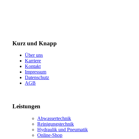
Telefon: +49 (0) 3731 3049 0
Telefax: +49 (0) 3731 3049 90
E-Mail: post@tempel.de
Kurz und Knapp
Über uns
Karriere
Kontakt
Impressum
Datenschutz
AGB
Leistungen
Abwassertechnik
Reinigungstechnik
Hydraulik und Pneumatik
Online-Shop