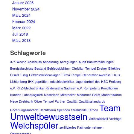
Januar 2025
November 2024
März 2024
Februar 2024
März 2022
Juli 2018
März 2018
Schlagworte
37h Woche
Abschluss
Anpassung
Anregungen
Audit
Bankverbindungen
Berufsabschluss
Bestand
Betriebsjubiläum
Christian Tempel
Dreher
Effektive
Ersatz
Essig
Fettabscheideanlagen
Firma Tempel
Generationswechsel
Haus
Lichtenberg
IHK-geprüften Industrieelektriker
Jugendarbeit des HSG Freiberg
e.V.
KFZ-Mechatroniker
Kinderarche Sachsen e.V.
Kompetenz
Konditionen
Kunden
Lohnausgleich
Maschinen
Mitarbeiter
Modernes Gerät
Modernisieren
Neue Drehbank
Oliver Tempel
Partner
Qualität
Qualitätsstandards
Team
Rechnungsanschrift
Rechtsform
Spenden
Strahlende Farben
Umweltbewusstsein
Verlässlichkeit
Verträge
Weichspüler
zertifiziertes Fachunternehmen
Öffnungszeiten