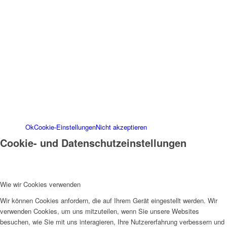
bieten. Für weitere Informationen zu den von uns
verwendeten Cookies öffnen Sie die
Einstellungen.
Weitere Informationen zu den Verantwortlichen
dieser Webseite finden Sie in unserem
Impressum
. Informationen zu den
Verarbeitungszwecken und Ihren Rechten,
insbesondere dem Widerrufsrecht, finden Sie in
unserer
Datenschutzerklärung
.
Ok
Cookie-Einstellungen
Nicht akzeptieren
Cookie- und Datenschutzeinstellungen
Wie wir Cookies verwenden
Wir können Cookies anfordern, die auf Ihrem Gerät eingestellt werden. Wir
verwenden Cookies, um uns mitzuteilen, wenn Sie unsere Websites
besuchen, wie Sie mit uns interagieren, Ihre Nutzererfahrung verbessern und