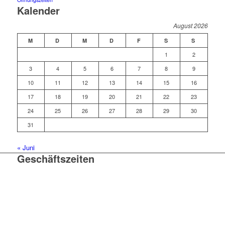
Kalender
August 2026
M
D
M
D
F
S
S
1
2
3
4
5
6
7
8
9
10
11
12
13
14
15
16
17
18
19
20
21
22
23
24
25
26
27
28
29
30
31
« Juni
Geschäftszeiten
Mo. – Do. 07:00 – 16:00 Uhr
Fr. 07:00 – 15:30 Uhr
Telefon: +49 (0) 3731 3049 0
Telefax: +49 (0) 3731 3049 90