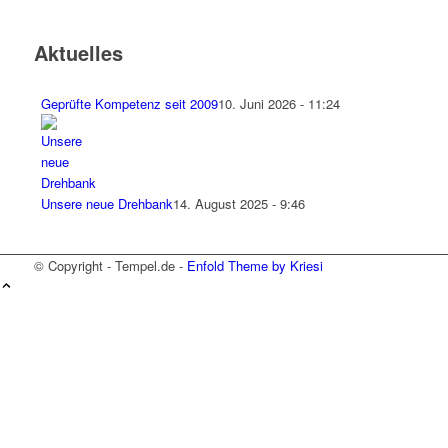
Aktuelles
Geprüfte Kompetenz seit 2009
10. Juni 2026 - 11:24
Unsere neue Drehbank
14. August 2025 - 9:46
© Copyright - Tempel.de -
Enfold Theme by Kriesi
Wir verwenden Cookies
Wir können diese zur Analyse unserer
Besucherdaten platzieren, um unsere Website zu
verbessern, personalisierte Inhalte anzuzeigen
und Ihnen ein großartiges Website-Erlebnis zu