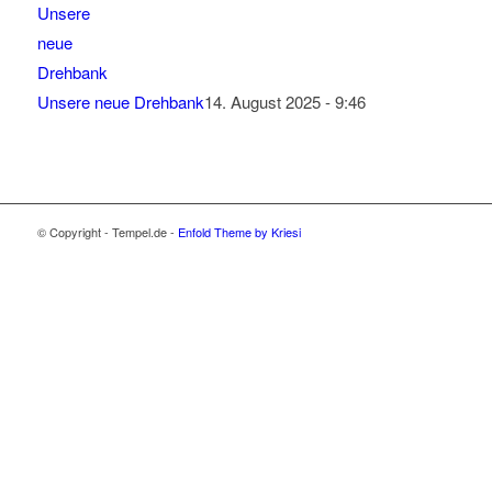
Unsere neue Drehbank
14. August 2025 - 9:46
© Copyright - Tempel.de -
Enfold Theme by Kriesi
Wir verwenden Cookies
Wir können diese zur Analyse unserer
Besucherdaten platzieren, um unsere Website zu
verbessern, personalisierte Inhalte anzuzeigen und
Ihnen ein großartiges Website-Erlebnis zu bieten. Für
weitere Informationen zu den von uns verwendeten
Cookies öffnen Sie die Einstellungen.