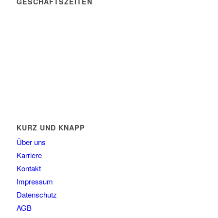
GESCHÄFTSZEITEN
Mo. – Do. 07:00 – 16:00 Uhr
Fr. 07:00 – 15:30 Uhr
Telefon: +49 (0) 3731 3049 0
Telefax: +49 (0) 3731 3049 90
E-Mail: post@tempel.de
KURZ UND KNAPP
Über uns
Karriere
Kontakt
Impressum
Datenschutz
AGB