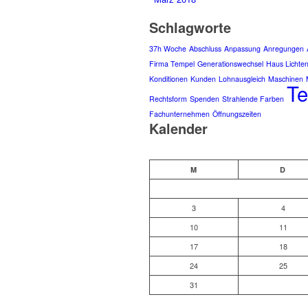
Schlagworte
37h Woche
Abschluss
Anpassung
Anregungen
Firma Tempel
Generationswechsel
Haus Lichte
Konditionen
Kunden
Lohnausgleich
Maschinen
T
Rechtsform
Spenden
Strahlende Farben
Fachunternehmen
Öffnungszeiten
Kalender
M
D
3
4
10
11
17
18
24
25
31