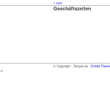
« Juni
Geschäftszeiten
Mo. – Do. 07:00 – 16:00 Uhr
Fr. 07:00 – 15:30 Uhr
Telefon: +49 (0) 3731 3049 0
Telefax: +49 (0) 3731 3049
90
E-Mail: post@tempel.de
© Copyright - Tempel.de -
Enfold Theme
Wir können diese zur Analyse
anzuzeigen und Ihnen ein gro