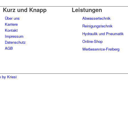
Kurz und Knapp
Leistungen
Über uns
Abwassertechnik
Karriere
Reinigungstechnik
Kontakt
Hydraulik und Pneumatik
Impressum
Online-Shop
Datenschutz
AGB
Werbeservice-Freiberg
 by Kriesi
Wir verwenden Cookies
 unserer Besucherdaten platzieren, um unsere Website zu verbes
ßartiges Website-Erlebnis zu bieten. Für weitere Information
Cookies öffnen Sie die Einstellungen.