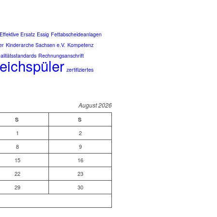
Effektive Ersatz
Essig
Fettabscheideanlagen
er
Kinderarche Sachsen e.V.
Kompetenz
alitätsstandards
Rechnungsanschrift
eichspüler
zertifiziertes
August 2026
S
S
1
2
8
9
15
16
22
23
29
30