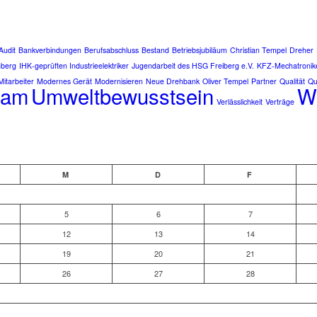
Audit
Bankverbindungen
Berufsabschluss
Bestand
Betriebsjubiläum
Christian Tempel
Dreher
nberg
IHK-geprüften Industrieelektriker
Jugendarbeit des HSG Freiberg e.V.
KFZ-Mechatronik
Mitarbeiter
Modernes Gerät
Modernisieren
Neue Drehbank
Oliver Tempel
Partner
Qualität
Qu
eam
Umweltbewusstsein
W
Verlässlichkeit
Verträge
M
D
F
5
6
7
12
13
14
19
20
21
26
27
28