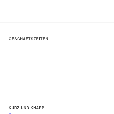
GESCHÄFTSZEITEN
Mo. – Do. 07:00 – 16:00 Uhr
Fr. 07:00 – 15:30 Uhr
Telefon: +49 (0) 3731 3049 0
Telefax: +49 (0) 3731 3049 90
E-Mail: post@tempel.de
KURZ UND KNAPP