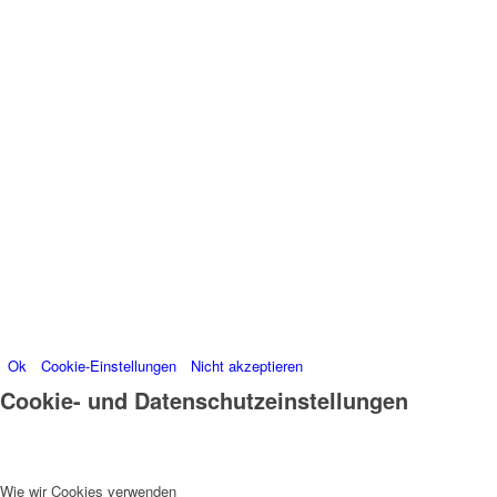
Wir verwenden Cookies
Wir können diese zur Analyse unserer
Besucherdaten platzieren, um unsere Website zu
verbessern, personalisierte Inhalte anzuzeigen und
Ihnen ein großartiges Website-Erlebnis zu bieten. Für
weitere Informationen zu den von uns verwendeten
Cookies öffnen Sie die Einstellungen.
Weitere Informationen zu den Verantwortlichen dieser
Webseite finden Sie in unserem
Impressum
.
Informationen zu den Verarbeitungszwecken und
Ihren Rechten, insbesondere dem Widerrufsrecht,
finden Sie in unserer
Datenschutzerklärung
.
Ok
Cookie-Einstellungen
Nicht akzeptieren
Cookie- und Datenschutzeinstellungen
Wie wir Cookies verwenden