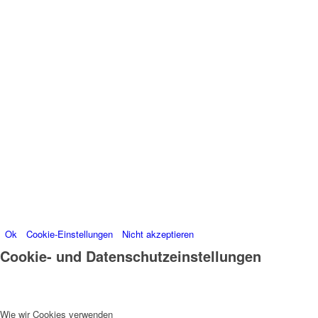
Wir verwenden Cookies
Wir können diese zur Analyse unserer
Besucherdaten platzieren, um unsere Website zu
verbessern, personalisierte Inhalte anzuzeigen und
Ihnen ein großartiges Website-Erlebnis zu bieten. Für
weitere Informationen zu den von uns verwendeten
Cookies öffnen Sie die Einstellungen.
Weitere Informationen zu den Verantwortlichen dieser
Webseite finden Sie in unserem
Impressum
.
Informationen zu den Verarbeitungszwecken und
Ihren Rechten, insbesondere dem Widerrufsrecht,
finden Sie in unserer
Datenschutzerklärung
.
Ok
Cookie-Einstellungen
Nicht akzeptieren
Cookie- und Datenschutzeinstellungen
Wie wir Cookies verwenden