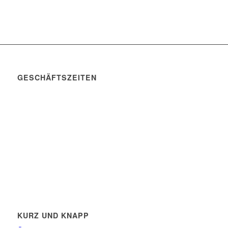
GESCHÄFTSZEITEN
Mo. – Do. 07:00 – 16:00 Uhr
Fr. 07:00 – 15:30 Uhr
Telefon: +49 (0) 3731 3049 0
Telefax: +49 (0) 3731 3049 90
E-Mail: post@tempel.de
KURZ UND KNAPP