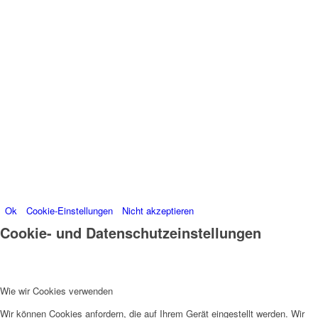
Wir können diese zur Analyse unserer
Besucherdaten platzieren, um unsere Website zu
verbessern, personalisierte Inhalte anzuzeigen und
Ihnen ein großartiges Website-Erlebnis zu bieten. Für
weitere Informationen zu den von uns verwendeten
Cookies öffnen Sie die Einstellungen.
Weitere Informationen zu den Verantwortlichen dieser
Webseite finden Sie in unserem
Impressum
.
Informationen zu den Verarbeitungszwecken und
Ihren Rechten, insbesondere dem Widerrufsrecht,
finden Sie in unserer
Datenschutzerklärung
.
Ok
Cookie-Einstellungen
Nicht akzeptieren
Cookie- und Datenschutzeinstellungen
Wie wir Cookies verwenden
Wir können Cookies anfordern, die auf Ihrem Gerät eingestellt werden. Wir