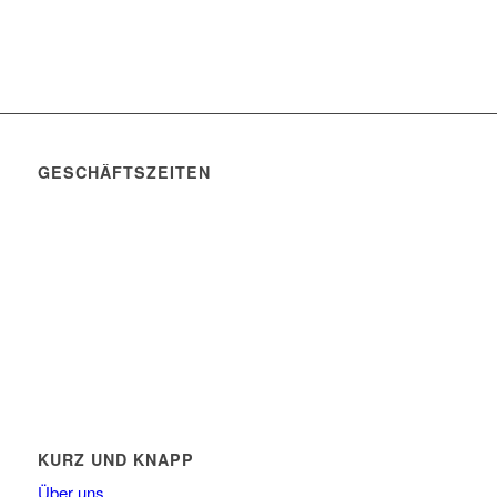
GESCHÄFTSZEITEN
Mo. – Do. 07:00 – 16:00 Uhr
Fr. 07:00 – 15:30 Uhr
Telefon: +49 (0) 3731 3049 0
Telefax: +49 (0) 3731 3049 90
E-Mail: post@tempel.de
KURZ UND KNAPP
Über uns